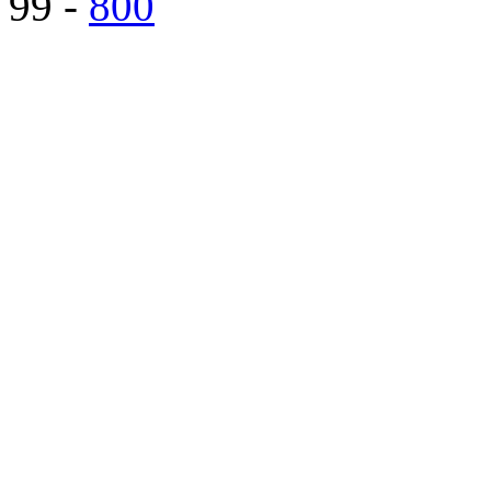
99 -
800