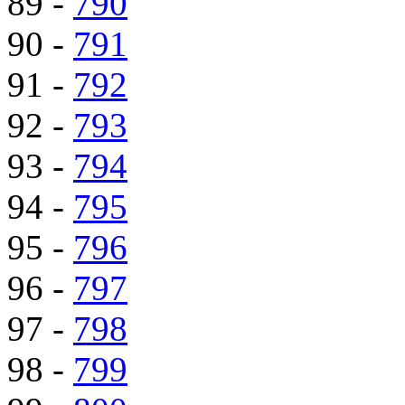
89 -
790
90 -
791
91 -
792
92 -
793
93 -
794
94 -
795
95 -
796
96 -
797
97 -
798
98 -
799