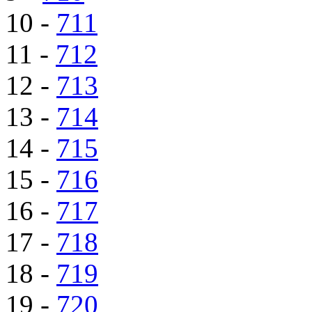
10 -
711
11 -
712
12 -
713
13 -
714
14 -
715
15 -
716
16 -
717
17 -
718
18 -
719
19 -
720