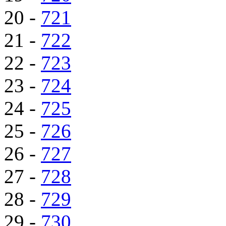
20 -
721
21 -
722
22 -
723
23 -
724
24 -
725
25 -
726
26 -
727
27 -
728
28 -
729
29 -
730