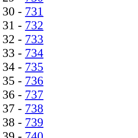
30 -
731
31 -
732
32 -
733
33 -
734
34 -
735
35 -
736
36 -
737
37 -
738
38 -
739
39 -
740